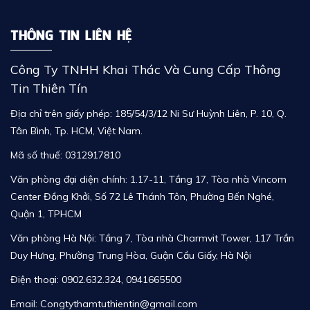
THÔNG TIN LIÊN HỆ
Công Ty TNHH Khai Thác Và Cung Cấp Thông
Tin Thiên Tín
Địa chỉ trên giấy phép: 185/54/3/12 Ni Sư Huỳnh Liên, P. 10, Q.
Tân Bình, Tp. HCM, Việt Nam.
Mã số thuế: 0312917810
Văn phòng đại diện chính:
1.17-11,
Tầng 17, Tòa nhà Vincom
Center Đồng Khởi, Số 72 Lê Thánh Tôn, Phường Bến Nghé,
Quận 1, TPHCM
Văn phòng Hà Nội: Tầng 7, Tòa nhà Charmvit Tower, 117 Trần
Duy Hưng, Phường Trung Hòa, Guận Cầu Giấy, Hà Nội
Điện thoại:
0902.632.324
,
0941665500
Email: Congtythamtuthientin@gmail.com